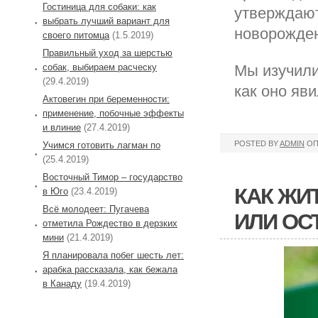
Гостиница для собаки: как
утверждают
выбрать лучший вариант для
новорожден
своего питомца
(1.5.2019)
Правильный уход за шерстью
собак, выбираем расческу
Мы изучили
(29.4.2019)
как оно яви
Актовегин при беременности:
применение, побочные эффекты
и влиние
(27.4.2019)
POSTED BY
ADMIN
ОП
Учимся готовить лагман по
(25.4.2019)
Восточный Тимор – государство
КАК ЖИ
в Юго
(23.4.2019)
Всё молодеет: Пугачева
ИЛИ ОС
отметила Рождество в дерзких
мини
(21.4.2019)
Я планировала побег шесть лет:
арабка рассказала, как бежала
в Канаду
(19.4.2019)