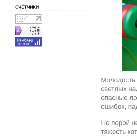
СЧЁТЧИКИ
Молодость 
светлых над
опасные ло
ошибок, па
Но порой н
тяжесть ко