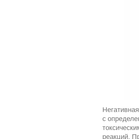
Негативная
с определе
токсически
реакций. П