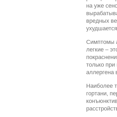
на уже сен
вырабатыва
вредных ве
ухудшается
Симптомы а
легкие – э
покраснени
только при
аллергена 
Наиболее т
гортани, п
конъюнктив
расстройст