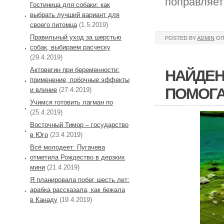
поправляет
Гостиница для собаки: как
выбрать лучший вариант для
своего питомца
(1.5.2019)
Правильный уход за шерстью
POSTED BY
ADMIN
ОП
собак, выбираем расческу
(29.4.2019)
Актовегин при беременности:
НАЙДЕН
применение, побочные эффекты
ПОМОГ
и влиние
(27.4.2019)
Учимся готовить лагман по
(25.4.2019)
Восточный Тимор – государство
в Юго
(23.4.2019)
Всё молодеет: Пугачева
отметила Рождество в дерзких
мини
(21.4.2019)
Я планировала побег шесть лет:
арабка рассказала, как бежала
в Канаду
(19.4.2019)