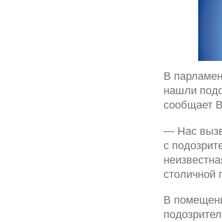
В парламен
нашли подо
сообщает 
— Нас вызв
с подозрит
неизвестна
столичной 
В помещени
подозрител