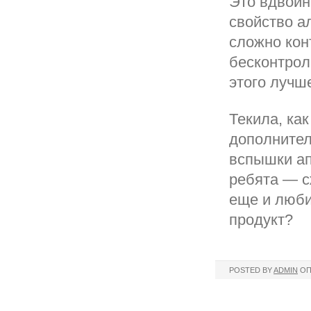
Это вдвойн
свойство а
сложно кон
бесконтрол
этого лучш
Текила, ка
дополнител
вспышки ап
ребята — с
еще и люби
продукт?
POSTED BY
ADMIN
ОП