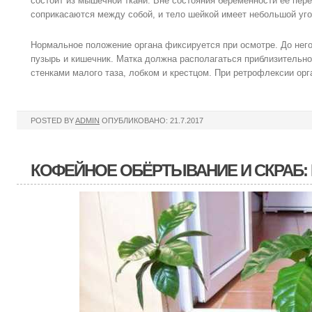
состоит из мышечной ткани. Вне состояния беременности ее пере
соприкасаются между собой, и тело шейкой имеет небольшой уго
Нормальное положение органа фиксируется при осмотре. До нег
пузырь и кишечник. Матка должна располагаться приблизительн
стенками малого таза, лобком и крестцом. При ретрофлексии орга
POSTED BY
ADMIN
ОПУБЛИКОВАНО: 21.7.2017
КОФЕЙНОЕ ОБЁРТЫВАНИЕ И СКРАБ: