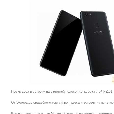
Про чудеса и встречу на взлетной полосе. Конкурс статей №101
От Эклера до свадебного торта (про чудеса и встречу на взлетн
Все началось с того, что Марина банально опоздала на самолет, 