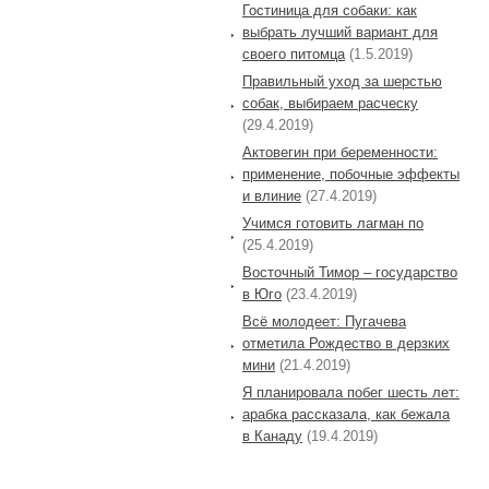
Гостиница для собаки: как
выбрать лучший вариант для
своего питомца
(1.5.2019)
Правильный уход за шерстью
собак, выбираем расческу
(29.4.2019)
Актовегин при беременности:
применение, побочные эффекты
и влиние
(27.4.2019)
Учимся готовить лагман по
(25.4.2019)
Восточный Тимор – государство
в Юго
(23.4.2019)
Всё молодеет: Пугачева
отметила Рождество в дерзких
мини
(21.4.2019)
Я планировала побег шесть лет:
арабка рассказала, как бежала
в Канаду
(19.4.2019)