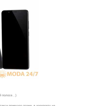
ой полосе…)
такси приехало позже, в аэропорту на