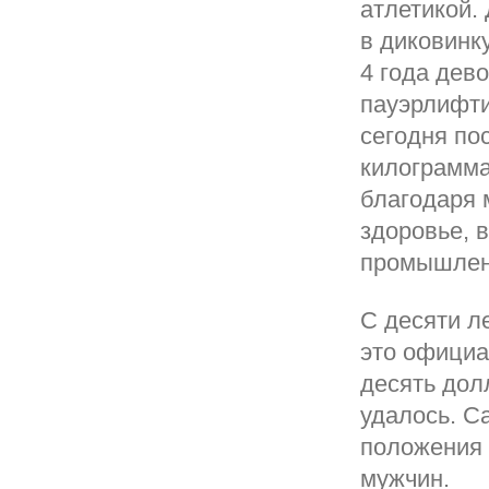
атлетикой.
в диковинк
4 года дев
пауэрлифтин
сегодня по
килограмма
благодаря 
здоровье, 
промышленн
С десяти л
это официа
десять дол
удалось. С
положения 
мужчин.