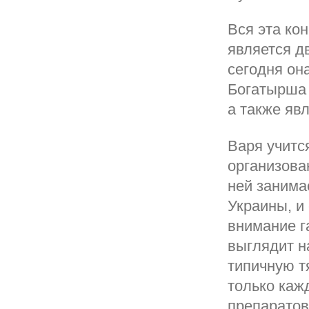
Вся эта ко
является д
сегодня он
Богатырша 
а также яв
Варя учитс
организова
ней занима
Украины, и
внимание г
выглядит н
типичную т
только каж
препаратов