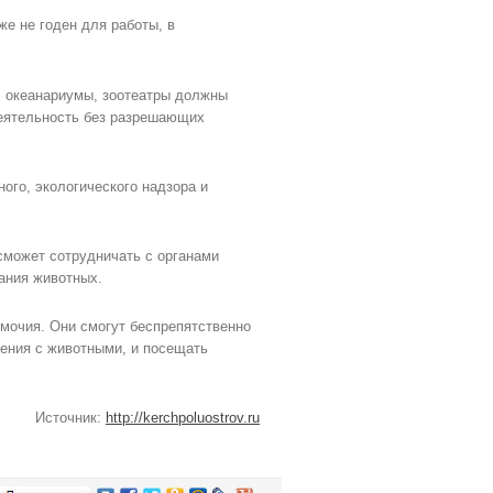
же не годен для работы, в
и, океанариумы, зоотеатры должны
Деятельность без разрешающих
ого, экологического надзора и
 сможет сотрудничать с органами
ания животных.
мочия. Они смогут беспрепятственно
щения с животными, и посещать
Источник:
http://kerchpoluostrov.ru