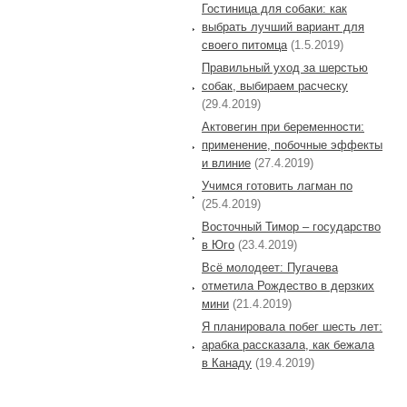
Гостиница для собаки: как
выбрать лучший вариант для
своего питомца
(1.5.2019)
Правильный уход за шерстью
собак, выбираем расческу
(29.4.2019)
Актовегин при беременности:
применение, побочные эффекты
и влиние
(27.4.2019)
Учимся готовить лагман по
(25.4.2019)
Восточный Тимор – государство
в Юго
(23.4.2019)
Всё молодеет: Пугачева
отметила Рождество в дерзких
мини
(21.4.2019)
Я планировала побег шесть лет:
арабка рассказала, как бежала
в Канаду
(19.4.2019)