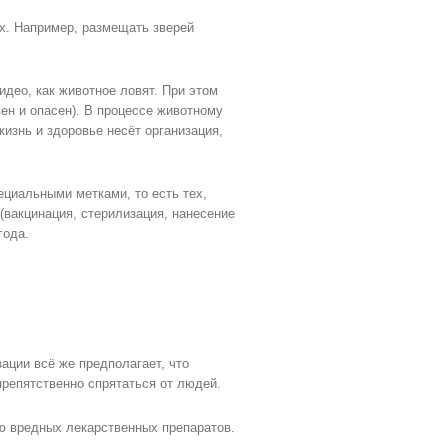
х. Например, размещать зверей
део, как животное ловят. При этом
ен и опасен). В процессе животному
жизнь и здоровье несёт организация,
циальными метками, то есть тех,
вакцинация, стерилизация, нанесение
года.
ации всё же предполагает, что
препятственно спрятаться от людей.
ю вредных лекарственных препаратов.