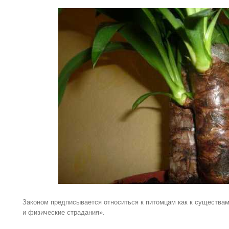
Законом предписывается относиться к питомцам как к существам
и физические страдания».